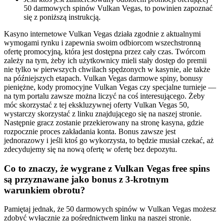
50 darmowych spinów Vulkan Vegas, to powinien zapoznać
się z poniższą instrukcją.
Kasyno internetowe Vulkan Vegas działa zgodnie z aktualnymi
wymogami rynku i zapewnia swoim odbiorcom wszechstronną
ofertę promocyjną, która jest dostępna przez cały czas. Twórcom
zależy na tym, żeby ich użytkownicy mieli stały dostęp do premii
nie tylko w pierwszych chwilach spędzonych w kasynie, ale także
na późniejszych etapach. Vulkan Vegas darmowe spiny, bonusy
pieniężne, kody promocyjne Vulkan Vegas czy specjalne turnieje —
na tym portalu zawsze można liczyć na coś interesującego. Żeby
móc skorzystać z tej ekskluzywnej oferty Vulkan Vegas 50,
wystarczy skorzystać z linku znajdującego się na naszej stronie.
Następnie gracz zostanie przekierowany na stronę kasyna, gdzie
rozpocznie proces zakładania konta. Bonus zawsze jest
jednorazowy i jeśli ktoś go wykorzysta, to będzie musiał czekać, aż
zdecydujemy się na nową ofertę w ofertę bez depozytu.
Co to znaczy, że wygrane z Vulkan Vegas free spins
są przyznawane jako bonus z 3-krotnym
warunkiem obrotu?
Pamiętaj jednak, że 50 darmowych spinów w Vulkan Vegas możesz
zdobyć wyłącznie za pośrednictwem linku na naszej stronie.