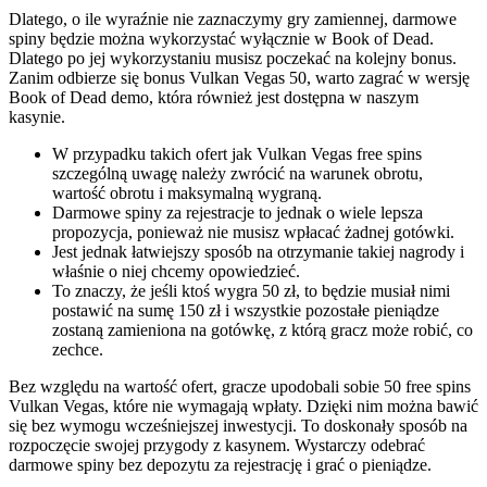
Dlatego, o ile wyraźnie nie zaznaczymy gry zamiennej, darmowe
spiny będzie można wykorzystać wyłącznie w Book of Dead.
Dlatego po jej wykorzystaniu musisz poczekać na kolejny bonus.
Zanim odbierze się bonus Vulkan Vegas 50, warto zagrać w wersję
Book of Dead demo, która również jest dostępna w naszym
kasynie.
W przypadku takich ofert jak Vulkan Vegas free spins
szczególną uwagę należy zwrócić na warunek obrotu,
wartość obrotu i maksymalną wygraną.
Darmowe spiny za rejestracje to jednak o wiele lepsza
propozycja, ponieważ nie musisz wpłacać żadnej gotówki.
Jest jednak łatwiejszy sposób na otrzymanie takiej nagrody i
właśnie o niej chcemy opowiedzieć.
To znaczy, że jeśli ktoś wygra 50 zł, to będzie musiał nimi
postawić na sumę 150 zł i wszystkie pozostałe pieniądze
zostaną zamieniona na gotówkę, z którą gracz może robić, co
zechce.
Bez względu na wartość ofert, gracze upodobali sobie 50 free spins
Vulkan Vegas, które nie wymagają wpłaty. Dzięki nim można bawić
się bez wymogu wcześniejszej inwestycji. To doskonały sposób na
rozpoczęcie swojej przygody z kasynem. Wystarczy odebrać
darmowe spiny bez depozytu za rejestrację i grać o pieniądze.