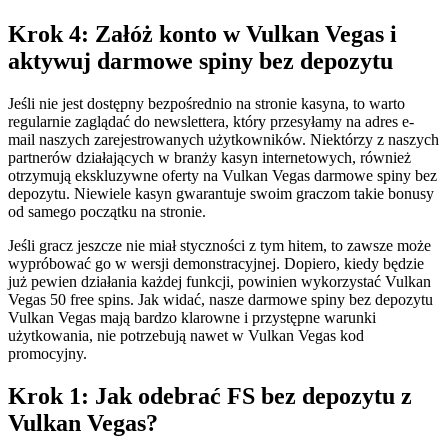
Krok 4: Załóż konto w Vulkan Vegas i
aktywuj darmowe spiny bez depozytu
Jeśli nie jest dostępny bezpośrednio na stronie kasyna, to warto
regularnie zaglądać do newslettera, który przesyłamy na adres e-
mail naszych zarejestrowanych użytkowników. Niektórzy z naszych
partnerów działających w branży kasyn internetowych, również
otrzymują ekskluzywne oferty na Vulkan Vegas darmowe spiny bez
depozytu. Niewiele kasyn gwarantuje swoim graczom takie bonusy
od samego początku na stronie.
Jeśli gracz jeszcze nie miał styczności z tym hitem, to zawsze może
wypróbować go w wersji demonstracyjnej. Dopiero, kiedy będzie
już pewien działania każdej funkcji, powinien wykorzystać Vulkan
Vegas 50 free spins. Jak widać, nasze darmowe spiny bez depozytu
Vulkan Vegas mają bardzo klarowne i przystępne warunki
użytkowania, nie potrzebują nawet w Vulkan Vegas kod
promocyjny.
Krok 1: Jak odebrać FS bez depozytu z
Vulkan Vegas?