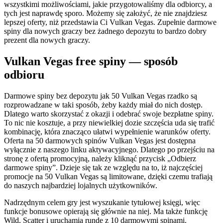
wszystkimi możliwościami, jakie przygotowaliśmy dla odbiorcy, a
tych jest naprawdę sporo. Możemy się założyć, że nie znajdziesz
lepszej oferty, niż przedstawia Ci Vulkan Vegas. Zupełnie darmowe
spiny dla nowych graczy bez żadnego depozytu to bardzo dobry
prezent dla nowych graczy.
Vulkan Vegas free spiny — sposób
odbioru
Darmowe spiny bez depozytu jak 50 Vulkan Vegas rzadko są
rozprowadzane w taki sposób, żeby każdy miał do nich dostęp.
Dlatego warto skorzystać z okazji i odebrać swoje bezpłatne spiny.
To nic nie kosztuje, a przy niewielkiej dozie szczęścia uda się trafić
kombinację, która znacząco ułatwi wypełnienie warunków oferty.
Oferta na 50 darmowych spinów Vulkan Vegas jest dostępna
wyłącznie z naszego linku aktywacyjnego. Dlatego po przejściu na
stronę z ofertą promocyjną, należy kliknąć przycisk „Odbierz
darmowe spiny”. Dzieje się tak ze względu na to, iż najczęściej
promocje na 50 Vulkan Vegas są limitowane, dzięki czemu trafiają
do naszych najbardziej lojalnych użytkowników.
Nadrzędnym celem gry jest wyszukanie tytułowej księgi, więc
funkcje bonusowe opierają się głównie na niej. Ma także funkcję
Wild, Scatter i uruchamia rundę z 10 darmowymi spinami.