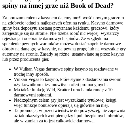
spiny na innej grze niż Book of Dead?
Za porozumieniem z kasynem dajemy możliwość nowym graczom
na zdobycie jednej z najlepszych ofert na rynku. Kasyno darmowe
spiny bez depozytu zostaną przyznane każdemu graczowi, który
zarejestruje się na stronie. Nie trzeba robić nic więcej, wystarczy
rejestracja i odebranie darmowych spinów. Ze względu na
spełnienie pewnych warunków możesz dostać zupełnie darmowe
obroty na daną grę w kasynie, na pewną grupę lub na wszystkie gry
automaty na stronie. Zasady są różne, ustanawiane są przez kasyno
lub przez producenta gier.
W Vulkan Vegas darmowe spiny kasyno są rozdawane w
trochę inny sposób.
Vulkan Vegas to kasyno, które słynie z dostarczania swoim
użytkownikom niesamowitych ofert promocyjnych.
Ma także funkcję Wild, Scatter i uruchamia rundę z 10
darmowymi spinami.
Nadrzędnym celem gry jest wyszukanie tytułowej księgi,
więc funkcje bonusowe opierają się głównie na niej.
Ta promocja, w przeciwieństwie do powyższej, nie zapewnia
aż tak okazałych kwot pieniędzy i puli bezpłatnych obrotów,
ale w zamian za to jest całkowicie darmowa.