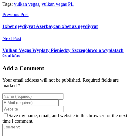
Tags:
vulkan vegas
,
vulkan vegas PL
Previous Post
1xbet qeydiyyat Azerbaycan xbet az qeydiyyat
Next Post
Vulkan Vegas Wypłaty Pieniędzy Szczegółowo o wypłatach
środków
Add a Comment
Your email address will not be published. Required fields are
marked *
Save my name, email, and website in this browser for the next
time I comment.