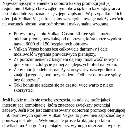
Najważniejszym elementem odbioru każdej promocji jest jej
regulamin. Dlatego bezwzględnym obowiązkiem każdego gracza
jest dokładnie zapoznanie się z jego zapisami. W przypadku takich
ofert jak Vulkan Vegas free spins szczególną uwagę należy zwrócić
na warunek obrotu, wartość obrotu i maksymalną wygraną.
Po wykorzystaniu Vulkan Casino 50 free spins można
odebrać premię powitalną od depozytu, która może wynieść
nawet 6000 zł i 150 bezpłatnych obrotów.
Vulkan Vegas bonus jest całkowicie darmowy i daje
możliwość wygrania prawdziwych pieniędzy.
Za porozumieniem z kasynem dajemy możliwość nowym
graczom na zdobycie jednej z najlepszych ofert na rynku.
Żeby móc je odebrać, należy skorzystać z naszego linku
znajdującego się pod przyciskiem „Odbierz darmowe spiny
bez depozytu”.
Taki bonus nie zdarza się za często, więc warto z niego
skorzystać.
Jeśli będzie miało się trochę szczęścia, to uda się trafić jakąś
interesującą kombinację, która znacząco zwiększy potencjał
zabawy. Jeśli ktoś jest zainteresowany odbiorem promocji oferującej
– 50 darmowych spinów Vulkan Vegas, to powinien zapoznać się z
poniższą instrukcją. Wykonując te proste kroki, już po kilku
chwilach można grać o pieniądze bez wymogu uiszczania wpłaty.